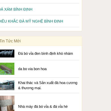
ĐÁ XÁM BÌNH ĐỊNH
ĐIÊU KHẮC ĐÁ MỸ NGHỆ BÌNH ĐỊNH
Tin Tức Mới
Đá bó vỉa đen bình định khò nhám
da bo via bon hoa
Khai thác và Sản xuất đá hoa cương
& thương mại.
Nhà máy đá bó vỉa & đá vỉa hè