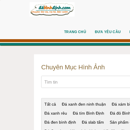
TRANG CHỦ
ĐƯA YÊU CẦU
Chuyên Mục Hình Ảnh
Tất cả
Đá xanh đen ninh thuận
Đá xám bì
Đá xanh rêu
Đá tím Bình Định
Đá đỏ Bìn
Đá đen bình định
Đá slab tấm
Sản phẩm 