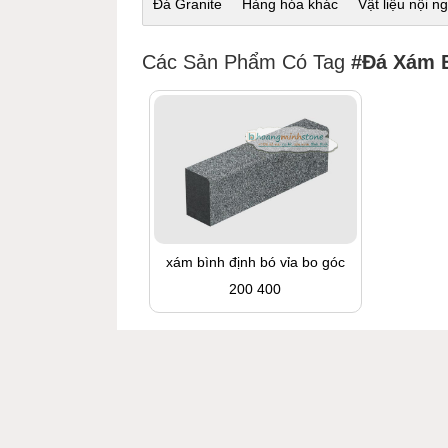
Đá Granite
Hàng hóa khác
Vật liệu nội ng
Các Sản Phẩm Có Tag
#đá Xám 
xám bình định bó vỉa bo góc
200 400