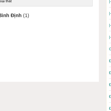
oại thất
|
|
Bình Định
(1)
|
|