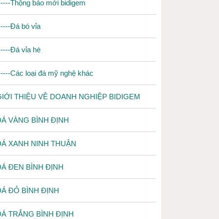
-----Thộng báo mới bidigem
-----Đá bó vỉa
-----Đá vỉa hè
-----Các loại đá mỹ nghệ khác
GIỚI THIỆU VỀ DOANH NGHIỆP BIDIGEM
ĐÁ VÀNG BÌNH ĐỊNH
ĐÁ XANH NINH THUẬN
ĐÁ ĐEN BÌNH ĐỊNH
ĐÁ ĐỎ BÌNH ĐỊNH
ĐÁ TRẮNG BÌNH ĐỊNH