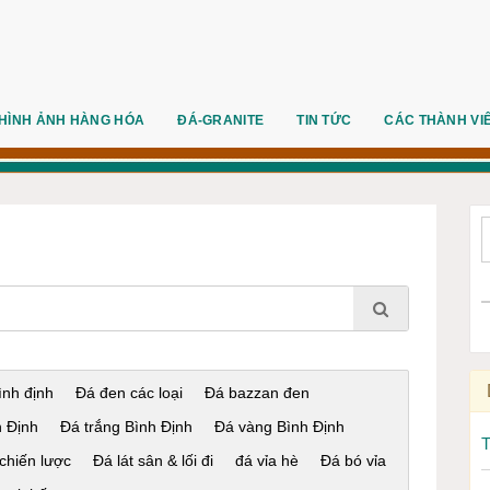
HÌNH ẢNH HÀNG HÓA
ĐÁ-GRANITE
TIN TỨC
CÁC THÀNH VI
nh định
Đá đen các loại
Đá bazzan đen
h Định
Đá trắng Bình Định
Đá vàng Bình Định
chiến lược
Đá lát sân & lối đi
đá vỉa hè
Đá bó vỉa