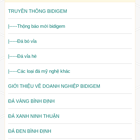
TRUYỀN THÔNG BIDIGEM
|-----Thộng báo mới bidigem
|-----Đá bó vỉa
|-----Đá vỉa hè
|-----Các loại đá mỹ nghệ khác
GIỚI THIỆU VỀ DOANH NGHIỆP BIDIGEM
ĐÁ VÀNG BÌNH ĐỊNH
ĐÁ XANH NINH THUẬN
ĐÁ ĐEN BÌNH ĐỊNH