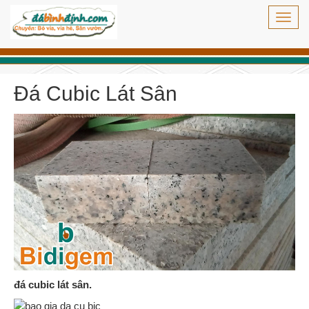
Toggl
navig
Đá Cubic Lát Sân
đá cubic lát sân.