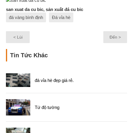
san xuat da cu bic, sản xuất đá cu bic
đá vàng bình định
Đá vỉa hè
< Lùi
Đến >
Tin Tức Khác
đá vỉa hè đẹp giá rẻ.
Tứ độ tường