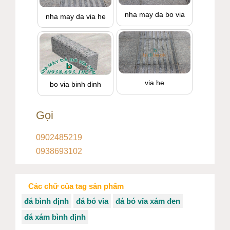
nha may da bo via
nha may da via he
via he
bo via binh dinh
Gọi
0902485219
0938693102
Các chữ của tag sản phẩm
đá bình định
đá bó vỉa
đá bó vỉa xám đen
đá xám bình định