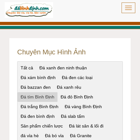
Toggl
navig
Chuyên Mục Hình Ảnh
Tất cả
Đá xanh đen ninh thuận
Đá xám bình định
Đá đen các loại
Đá bazzan đen
Đá xanh rêu
Đá tím Bình Định
Đá đỏ Bình Định
Đá trắng Bình Định
Đá vàng Bình Định
Đá đen bình định
Đá slab tấm
Sản phẩm chiến lược
Đá lát sân & lối đi
đá vỉa hè
Đá bó vỉa
Đá Granite