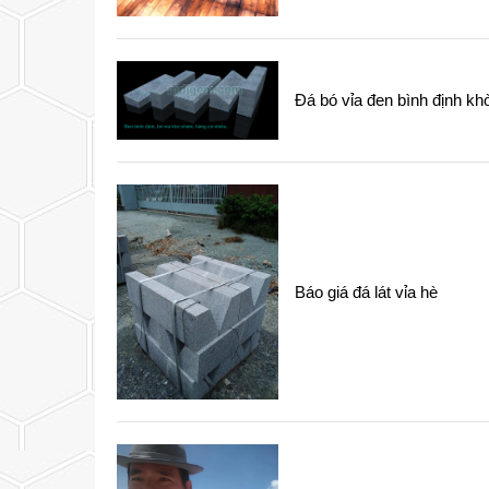
Đá bó vỉa đen bình định k
Báo giá đá lát vỉa hè