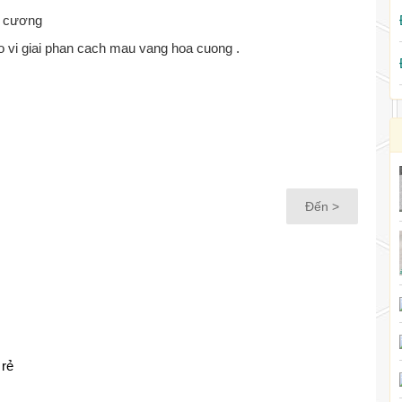
o vi giai phan cach mau vang hoa cuong .
Đến >
 rẻ