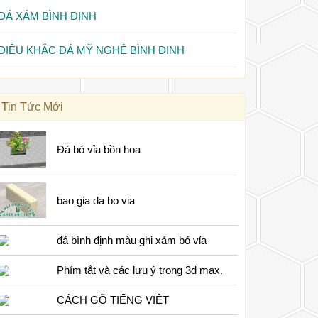
ĐÁ XÁM BÌNH ĐỊNH
ĐIÊU KHẮC ĐÁ MỸ NGHỆ BÌNH ĐỊNH
Tin Tức Mới
Đá bó vỉa bồn hoa
bao gia da bo via
đá bình định màu ghi xám bó vỉa
Phím tắt và các lưu ý trong 3d max.
CÁCH GÕ TIẾNG VIỆT