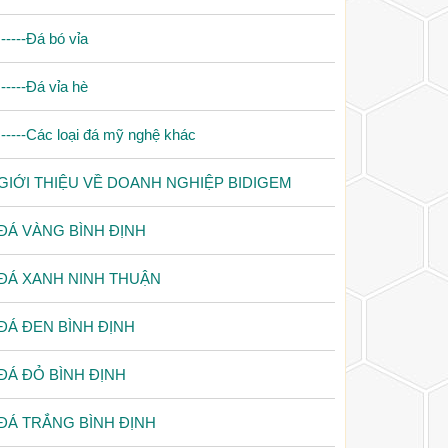
|-----Đá bó vỉa
|-----Đá vỉa hè
|-----Các loại đá mỹ nghệ khác
GIỚI THIỆU VỀ DOANH NGHIỆP BIDIGEM
ĐÁ VÀNG BÌNH ĐỊNH
ĐÁ XANH NINH THUẬN
ĐÁ ĐEN BÌNH ĐỊNH
ĐÁ ĐỎ BÌNH ĐỊNH
ĐÁ TRẮNG BÌNH ĐỊNH