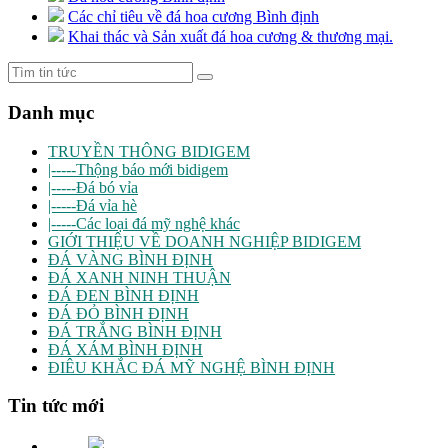
Các chỉ tiêu về đá hoa cương Bình định
Khai thác và Sản xuất đá hoa cương & thương mại.
Danh mục
TRUYỀN THÔNG BIDIGEM
|-----Thộng báo mới bidigem
|-----Đá bó vỉa
|-----Đá vỉa hè
|-----Các loại đá mỹ nghệ khác
GIỚI THIỆU VỀ DOANH NGHIỆP BIDIGEM
ĐÁ VÀNG BÌNH ĐỊNH
ĐÁ XANH NINH THUẬN
ĐÁ ĐEN BÌNH ĐỊNH
ĐÁ ĐỎ BÌNH ĐỊNH
ĐÁ TRẮNG BÌNH ĐỊNH
ĐÁ XÁM BÌNH ĐỊNH
ĐIÊU KHẮC ĐÁ MỸ NGHỆ BÌNH ĐỊNH
Tin tức mới