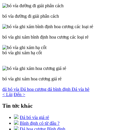
bó vỉa đường đi giải phân cách
bó vỉa ghi xám bình định hoa cương các loại rẻ
bó vỉa ghi xám hạ cốt
bó vỉa ghi xám hoa cương giá rẻ
đá bó vỉa
Đá hoa cương
đá bình định
Đá vỉa hè
< Lùi
Đến >
Tin tức khác
Đá bó vỉa giá rẻ
Bình định có từ đâu ?
Đá hoa cương Bình định