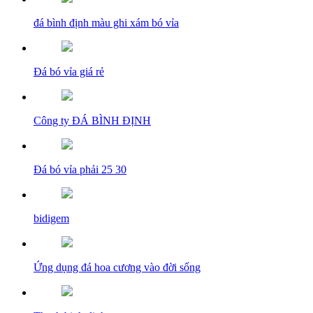
đá bình định màu ghi xám bó vỉa
Đá bó vỉa giá rẻ
Công ty ĐÁ BÌNH ĐỊNH
Đá bó vỉa phải 25 30
bidigem
Ứng dụng đá hoa cương vào đời sống