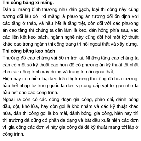
Thi công bằng xi măng.
Dán xi măng bình thường như dán gạch, loại thi công này cũng 
tương đối lâu đời, xi măng là phương án tương đối ổn định với 
các tầng ở thấp, và hầu hết là tầng trệt, còn đối với các phương 
án cao tầng thì chúng ta cần làm là keo, dán hông phía sau, vác 
các liên kết keo bách, ngành nghề này cũng đòi hỏi một kỹ thuật 
khác cao trong ngành thi công trang trí nội ngoại thất và xây dựng. 
Thi công bằng keo bách 
Thường độ cao chừng vài 50 m trở lại. Những tầng cao chúng ta 
cần có một số kỹ thuật cao hơn để có phương án kỹ thuật tốt nhất 
cho các công trình xây dựng và trang trí nội ngoại thất, 
Hiện nay có nhiều loại keo trên thị trường thi công đá hoa cương, 
hầu hết nhập từ trung quốc là đơn vị cung cấp vật tư gần như là 
hầu hết cho các công trình. 
Ngoài ra còn có các công đoạn gia công, phào chỉ, đánh bóng 
đầu, cột, khò lửa, hay còn gọi là khò nhám và các kỹ thuật khác 
nữa, dân thi công gọi là bo mài, đánh bóng, gia công, hiện nay thì 
thị trường đá cũng có phần đa dạng và bắt đầu xuất hiện các đơn 
vị  gia công các đơn vị này gia công đá để kỹ thuật mang tới lắp ở 
công trình. 