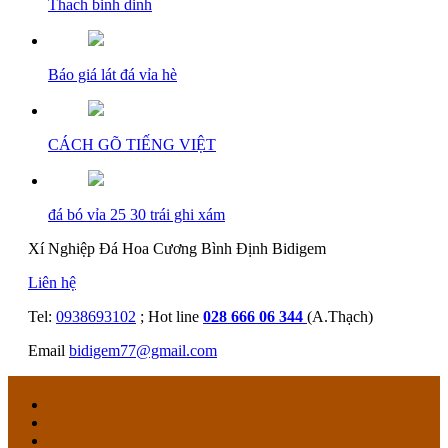
Thach binh dinh
Báo giá lát đá vỉa hè
CÁCH GÕ TIẾNG VIỆT
đá bó vỉa 25 30 trái ghi xám
Xí Nghiệp Đá Hoa Cương Bình Định Bidigem
Liên hệ
Tel:
0938693102
; Hot line
028 666 06 344
(A.Thạch)
Email
bidigem77@gmail.com