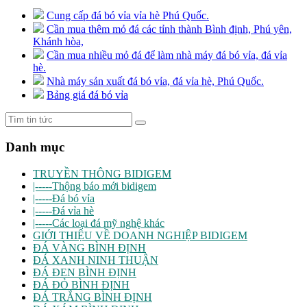
Cung cấp đá bó vỉa vỉa hè Phú Quốc.
Cần mua thêm mỏ đá các tỉnh thành Bình định, Phú yên,
Khánh hòa,
Cần mua nhiều mỏ đá để làm nhà máy đá bó vỉa, đá vỉa
hè.
Nhà máy sản xuất đá bó vỉa, đá vỉa hè, Phú Quốc.
Bảng giá đá bó vỉa
Danh mục
TRUYỀN THÔNG BIDIGEM
|-----Thộng báo mới bidigem
|-----Đá bó vỉa
|-----Đá vỉa hè
|-----Các loại đá mỹ nghệ khác
GIỚI THIỆU VỀ DOANH NGHIỆP BIDIGEM
ĐÁ VÀNG BÌNH ĐỊNH
ĐÁ XANH NINH THUẬN
ĐÁ ĐEN BÌNH ĐỊNH
ĐÁ ĐỎ BÌNH ĐỊNH
ĐÁ TRẮNG BÌNH ĐỊNH