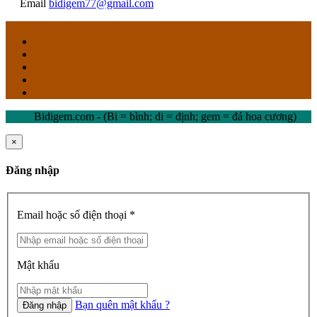
Email
bidigem77@gmail.com
Bidigem.com - (Bi = bình; di = định; gem = đá hoa cương)
×
Đăng nhập
Email hoặc số điện thoại *
Mật khẩu
Bạn quên mật khẩu ?
Đăng nhập