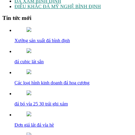
ĐÁ XÁM BÌNH ĐỊNH
ĐIÊU KHẮC ĐÁ MỸ NGHỆ BÌNH ĐỊNH
Tin tức mới
Xưởng sản xuất đá bình định
đá cubic lát sân
Các loại hình kinh doanh đá hoa cương
đá bó vỉa 25 30 trái ghi xám
Đơn giá lát đá vỉa hè