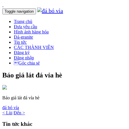
Toggle navigation
Trang chủ
Đưa yêu cầu
Hình ảnh hàng hóa
Đá-granite
Tin tức
CÁC THÀNH VIÊN
Đăng ký
Đăng nhập
Góc chia sẻ
Báo giá lát đá vỉa hè
Báo giá lát đá vỉa hè
đá bó vỉa
< Lùi
Đến >
Tin tức khác