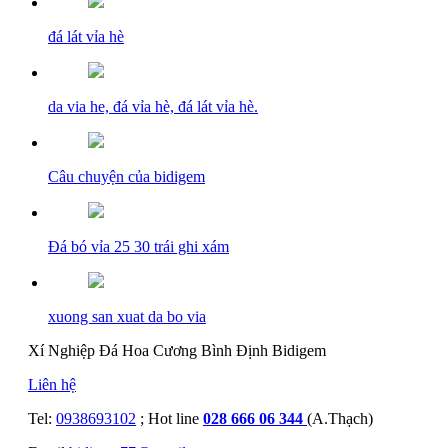
đá lát vỉa hè
da via he, đá vỉa hè, đá lát vỉa hè.
Câu chuyện của bidigem
Đá bó vỉa 25 30 trái ghi xám
xuong san xuat da bo via
Xí Nghiệp Đá Hoa Cương Bình Định Bidigem
Liên hệ
Tel:
0938693102
; Hot line
028 666 06 344
(A.Thạch)