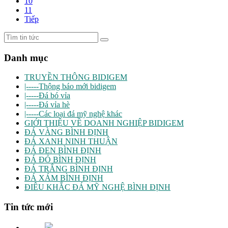
10
11
Tiếp
Danh mục
TRUYỀN THÔNG BIDIGEM
|-----Thộng báo mới bidigem
|-----Đá bó vỉa
|-----Đá vỉa hè
|-----Các loại đá mỹ nghệ khác
GIỚI THIỆU VỀ DOANH NGHIỆP BIDIGEM
ĐÁ VÀNG BÌNH ĐỊNH
ĐÁ XANH NINH THUẬN
ĐÁ ĐEN BÌNH ĐỊNH
ĐÁ ĐỎ BÌNH ĐỊNH
ĐÁ TRẮNG BÌNH ĐỊNH
ĐÁ XÁM BÌNH ĐỊNH
ĐIÊU KHẮC ĐÁ MỸ NGHỆ BÌNH ĐỊNH
Tin tức mới