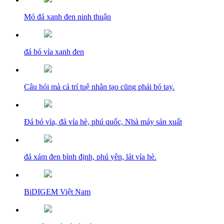
Mỏ đá xanh đen ninh thuận
đá bó vỉa xanh đen
Câu hỏi mà cả trí tuệ nhân tạo cũng phải bó tay.
Đá bó vỉa, đá vỉa hè, phú quốc, Nhà máy sản xuất
đá xám đen bình định, phú yên, lát vỉa hè.
BiDIGEM Việt Nam