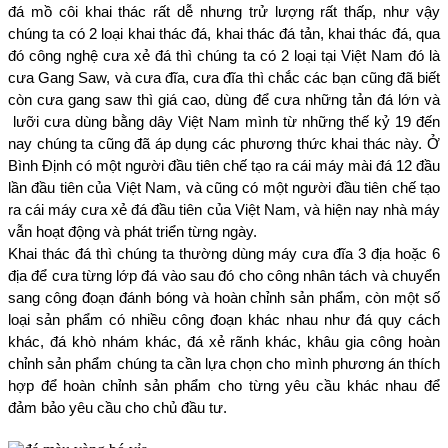
đá mồ côi khai thác rất dễ nhưng trử lượng rất thấp, như vậy 
chúng ta có 2 loại khai thác đá, khai thác đá tản, khai thác đá, qua 
đó công nghệ cưa xẻ đá thì chúng ta có 2 loại tại Việt Nam đó là 
cưa Gang Saw, và cưa đĩa, cưa đĩa thì chắc các bạn cũng đã biết 
còn cưa gang saw thì giá cao, dùng để cưa những tản đá lớn và 
 lưỡi cưa dùng bằng dây Việt Nam mình từ những thế kỷ 19 đến 
nay chúng ta cũng đã áp dụng các phương thức khai thác này. Ở 
Bình Định có một người đầu tiên chế tạo ra cái máy mài đá 12 đầu 
lần đầu tiên của Việt Nam, và cũng có một người đầu tiên chế tạo 
ra cái máy cưa xẻ đá đầu tiên của Việt Nam, và hiện nay nhà máy 
vẫn hoạt động và phát triển từng ngày. 
Khai thác đá thì chúng ta thường dùng máy cưa đĩa 3 địa hoặc 6 
địa để cưa từng lớp đá vào sau đó cho công nhân tách và chuyển 
sang công đoạn đánh bóng và hoàn chỉnh sản phẩm, còn một số 
loại sản phẩm có nhiều công đoạn khác nhau như đá quy cách 
khác, đá khò nhám khác, đá xẻ rãnh khác, khâu gia công hoàn 
chỉnh sản phẩm chúng ta cần lựa chọn cho mình phương án thích 
hợp để hoàn chỉnh sản phẩm cho từng yêu cầu khác nhau để 
đảm bảo yêu cầu cho chủ đầu tư.  