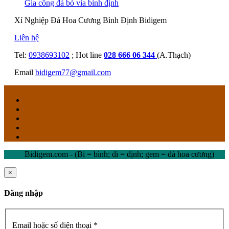
Gia công đá bó vỉa bình định
Xí Nghiệp Đá Hoa Cương Bình Định Bidigem
Liên hệ
Tel:
0938693102
; Hot line
028 666 06 344
(A.Thạch)
Email
bidigem77@gmail.com
Bidigem.com - (Bi = bình; di = định; gem = đá hoa cương)
×
Đăng nhập
Email hoặc số điện thoại *