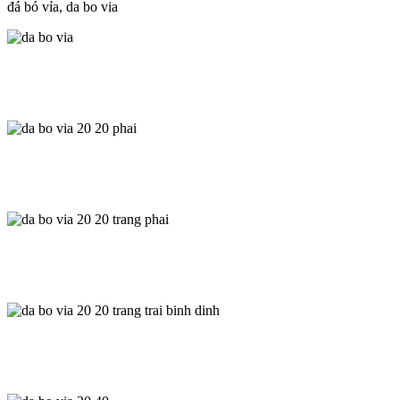
đá bó vỉa, da bo via