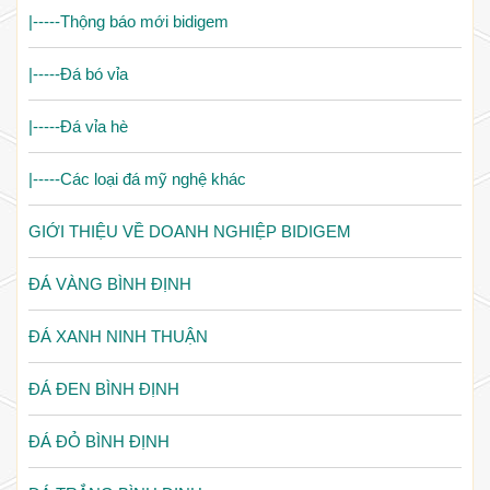
|-----Thộng báo mới bidigem
|-----Đá bó vỉa
|-----Đá vỉa hè
|-----Các loại đá mỹ nghệ khác
GIỚI THIỆU VỀ DOANH NGHIỆP BIDIGEM
ĐÁ VÀNG BÌNH ĐỊNH
ĐÁ XANH NINH THUẬN
ĐÁ ĐEN BÌNH ĐỊNH
ĐÁ ĐỎ BÌNH ĐỊNH