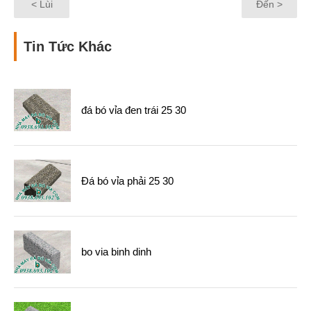
< Lùi
Đến >
Tin Tức Khác
đá bó vỉa đen trái 25 30
Đá bó vỉa phải 25 30
bo via binh dinh