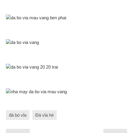
đá bó vỉa
Đá vỉa hè